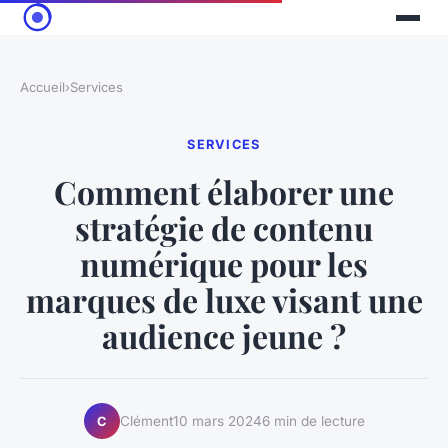
Accueil
›
Services
SERVICES
Comment élaborer une
stratégie de contenu
numérique pour les
marques de luxe visant une
audience jeune ?
Clément
10 mars 2024
6 min de lecture
C