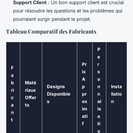
Support Client
: Un bon support client est crucial
pour résoudre les questions et les problèmes qui
pourraient surgir pendant le projet.
Tableau Comparatif des Fabricants
P
e
Pr
r
F
ix
s
a
A
o
b
Maté
Designs
p
n
Insta
ri
riaux
Disponible
pr
n
llatio
c
Offer
s
ox
al
n
a
ts
im
is
n
ati
a
t
f
ti
o