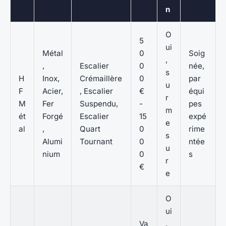
n
O
5
ui
Métal
0
Soig
,
,
Escalier
0
née,
s
H
Inox,
Crémaillère
0
par
u
F
Acier,
, Escalier
€
équi
r
M
Fer
Suspendu,
-
pes
m
ét
Forgé
Escalier
15
expé
e
al
,
Quart
0
rime
s
Alumi
Tournant
0
ntée
u
nium
0
s
r
€
e
O
ui
Va
,