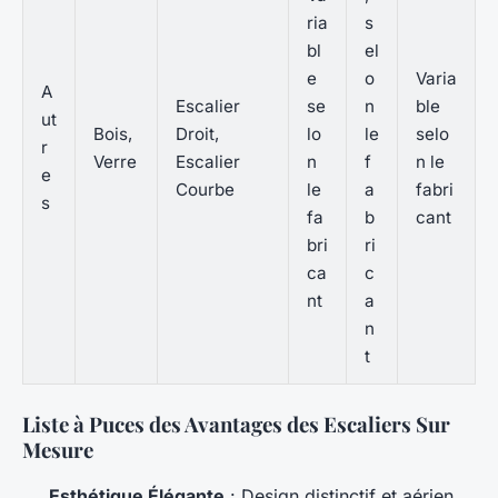
ria
s
bl
el
e
o
Varia
A
Escalier
se
n
ble
ut
Bois,
Droit,
lo
le
selo
r
Verre
Escalier
n
f
n le
e
Courbe
le
a
fabri
s
fa
b
cant
bri
ri
ca
c
nt
a
n
t
Liste à Puces des Avantages des Escaliers Sur
Mesure
Esthétique Élégante
: Design distinctif et aérien.