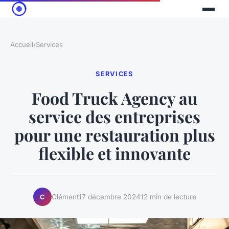
Accueil
›
Services
SERVICES
Food Truck Agency au
service des entreprises
pour une restauration plus
flexible et innovante
Clément
17 décembre 2024
12 min de lecture
C